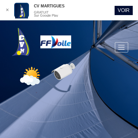
CV MARTIGUES
✕
VOIR
GRATUIT
Sur Google Play