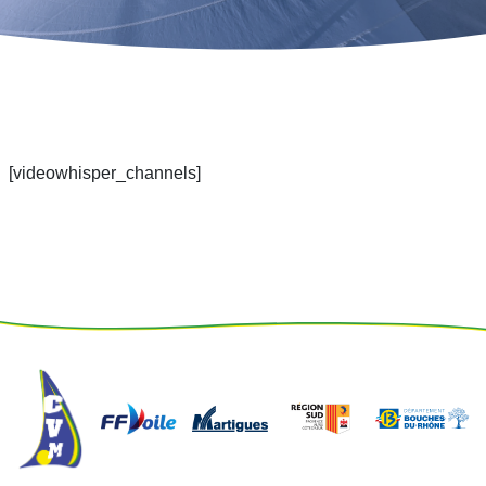
[videowhisper_channels]