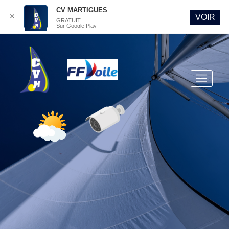
CV MARTIGUES
✕
VOIR
GRATUIT
Sur Google Play