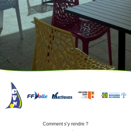
Comment s’y rendre ?