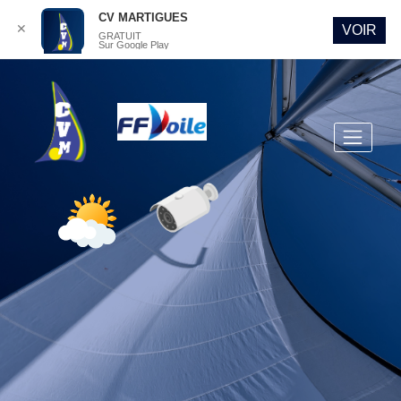
CV MARTIGUES
✕
VOIR
GRATUIT
Sur Google Play