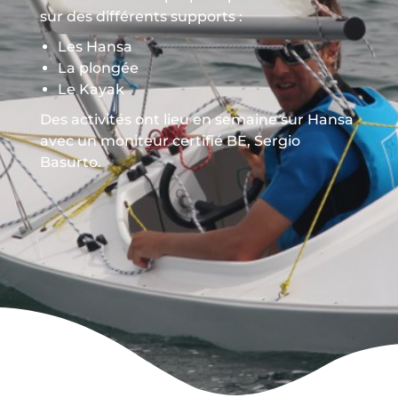
sur des différents supports :
Les Hansa
La plongée
Le Kayak
Des activités ont lieu en semaine sur Hansa
avec un moniteur certifié BE, Sergio
Basurto.