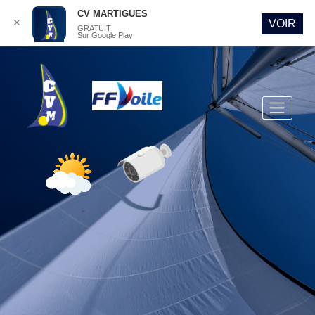
CV MARTIGUES
✕
VOIR
GRATUIT
Sur Google Play