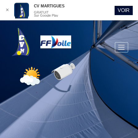
CV MARTIGUES
✕
VOIR
GRATUIT
Sur Google Play